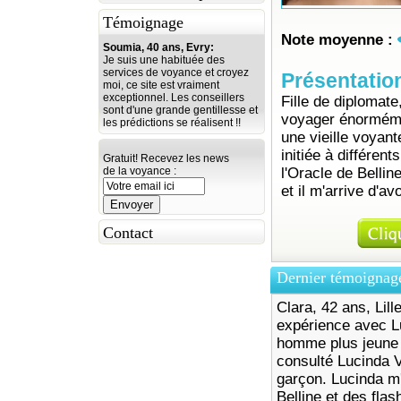
Témoignage
Note moyenne :
Soumia, 40 ans, Evry:
Je suis une habituée des
services de voyance et croyez
Présentatio
moi, ce site est vraiment
exceptionnel. Les conseillers
Fille de diplomate
sont d'une grande gentillesse et
voyager énormémen
les prédictions se réalisent !!
une vieille voyan
initiée à différent
Gratuit! Recevez les news
de la voyance :
l'Oracle de Bellin
et il m'arrive d'av
Contact
Dernier témoignag
Clara, 42 ans, Lil
expérience avec Lu
homme plus jeune q
consulté Lucinda 
garçon. Lucinda m'
Belline et des flas